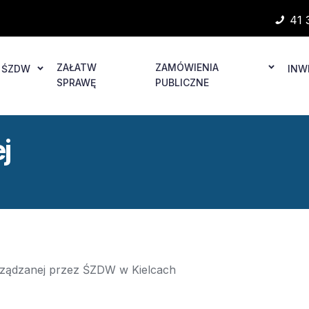
41 
ZAŁATW
ZAMÓWIENIA
ŚZDW
INW
SPRAWĘ
PUBLICZNE
j
rządzanej przez ŚZDW w Kielcach