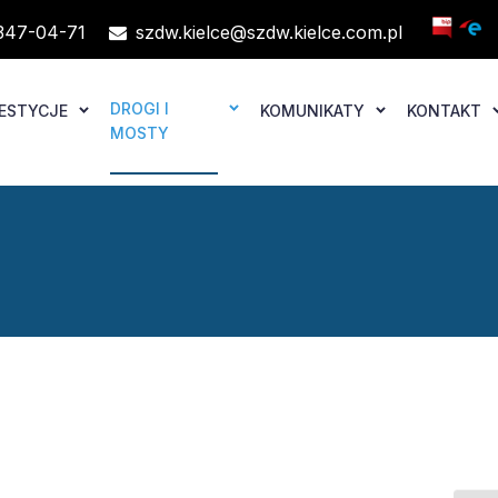
347-04-71
szdw.kielce@szdw.kielce.com.pl
DROGI I
ESTYCJE
KOMUNIKATY
KONTAKT
MOSTY