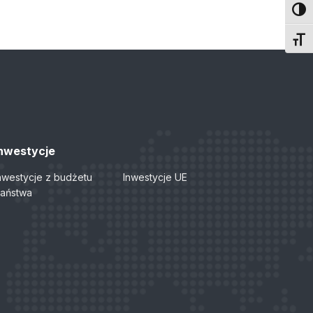
Toggl
Toggl
nwestycje
nwestycje z budżetu
Inwestycje UE
aństwa